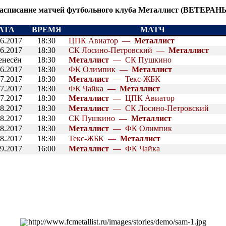
асписание матчей футбольного клуба Металлист (ВЕТЕРАН
АТА
ВРЕМЯ
МАТЧ
06.2017
18:30
ЦПК Авиатор
—
Металлист
06.2017
18:30
СК Лосино-Петровский
—
Металлист
енесён
18:30
Металлист
—
СК Пушкино
06.2017
18:30
ФК Олимпик
—
Металлист
07.2017
18:30
Металлист
—
Текс-ЖБК
07.2017
18:30
ФК Чайка
—
Металлист
07.2017
18:30
Металлист
—
ЦПК Авиатор
08.2017
18:30
Металлист
—
СК Лосино-Петровский
08.2017
18:30
СК Пушкино
—
Металлист
08.2017
18:30
Металлист
—
ФК Олимпик
08.2017
18:30
Текс-ЖБК
—
Металлист
09.2017
16:00
Металлист
—
ФК Чайка