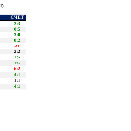
Ы)
СЧЕТ
2:3
0:5
3:0
0:2
-:+
2:2
+:-
+:-
6:2
4:1
1:1
4:1