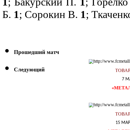
1
;
Бакурский П.
1
;
Горелко
Б.
1
;
Сорокин В.
1
;
Ткаченк
Прошедший матч
Следующий
ТОВА
7 М
«
МЕТА
ТОВА
15 МАР