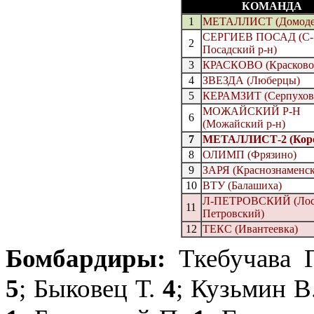
КОМАНДА
1
МЕТАЛЛИСТ (Домоде
СЕРГИЕВ ПОСАД (С-
2
Посадский р-н)
3
КРАСКОВО (Красково
4
ЗВЕЗДА (Люберцы)
5
КЕРАМЗИТ (Серпухов
МОЖАЙСКИЙ Р-Н
6
(Можайский р-н)
7
МЕТАЛЛИСТ-2 (Коро
8
ОЛИМП (Фрязино)
9
ЗАРЯ (Краснознаменск
10
ВТУ (Балашиха)
Л-ПЕТРОВСКИЙ (Лос
11
Петровский)
12
ТЕКС (Ивантеевка)
Бомбардиры:
Ткебучава 
5
;
Быковец Т.
4
;
Кузьмин В