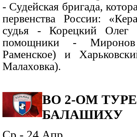
- Судейская бригада, котор
первенства России
:
«Кер
судья - Корецкий Олег 
помощники -
Миронов
Раменское
) и Харьковск
Малаховка
).
ВО 2-ОМ ТУР
БАЛАШИХУ
Ср - 24
Апр