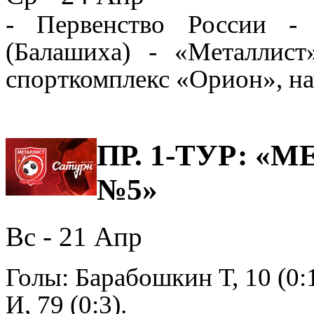
-
Первенство России 
(Балашиха)
-
«
Металлист
спорткомплекс
«
Орион
»
, н
ПР. 1-ТУР: «М
№5»
Вс - 21
Апр
Го
лы: Барабошкин Т
,
10
(0:
И,
79
(0:3).