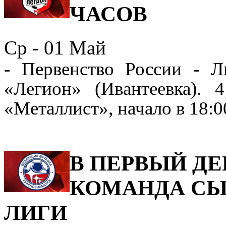
ЧАСОВ
Ср - 01
Май
- Первенство России - 
«Легион
» (Ивантеевка)
.
4
«
Металлист
»
, начало в 18:0
В ПЕРВЫЙ Д
КОМАНДА СЫ
ЛИГИ