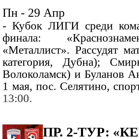
Пн - 29
Апр
- Кубок ЛИГИ среди кома
финала
:
«Краснознаме
«
Металлист
»
. Рассудят ма
категория
, Дубна); Смир
Волоколамск) и Буланов А
1 мая, пос. Селятино, спо
13:00.
ПР. 2-ТУР: «К