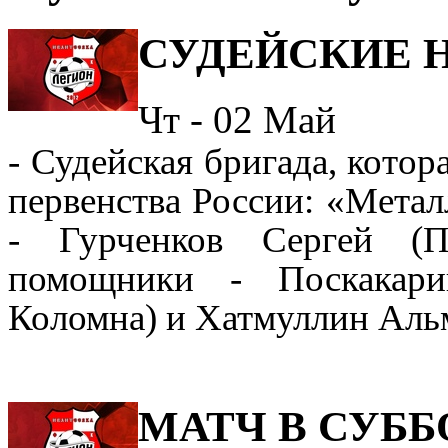
СУДЕЙСКИЕ 
Чт - 02
Май
- Судейская бригада, котор
первенства России
:
«
Метал
- Гурченков Сергей (П
помощники -
Поскакар
Коломна
) и Хатмуллин Аль
МАТЧ В СУББ